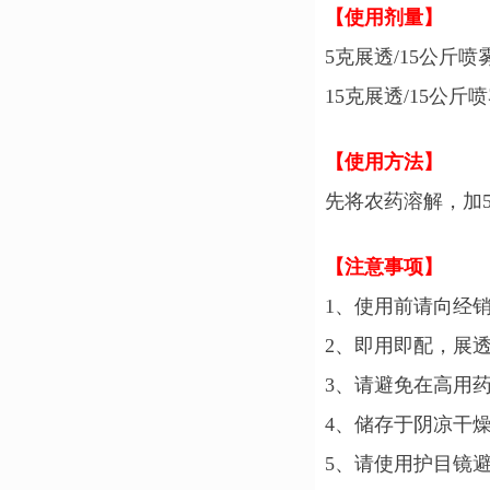
【使用剂量】
5
克展
透
/1
5
公斤喷
1
5
克展
透
/1
5
公斤喷
【使用方法】
先将农药溶解，
加
【注意事项】
1
、使用前请向经
2
、即用即配，展
3
、请避免在高用
4
、储存于阴凉干
5
、请使用护目镜